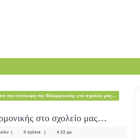
πό την επίσκεψη της Φιλαρμονικής στο σχολείο μας…
ρμονικής στο σχολείο μας…
31ο
είου
|
0 σχόλια
|
4:22 μμ
Νηπιαγωγείο