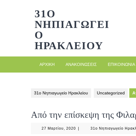
Skip
to
31Ο
content
ΝΗΠΙΑΓΩΓΕΊ
Ο
ΗΡΑΚΛΕΊΟΥ
ΑΡΧΙΚΉ
ΑΝΑΚΟΙΝΏΣΕΙΣ
ΕΠΙΚΟΙΝΩΝΊΑ
31ο Νηπιαγωγείο Ηρακλείου
Uncategorized
Α
Από την επίσκεψη της Φιλα
27
27 Μαρτίου, 2020
|
31ο Νηπιαγωγείο Ηρακλ
Μαρτίου,